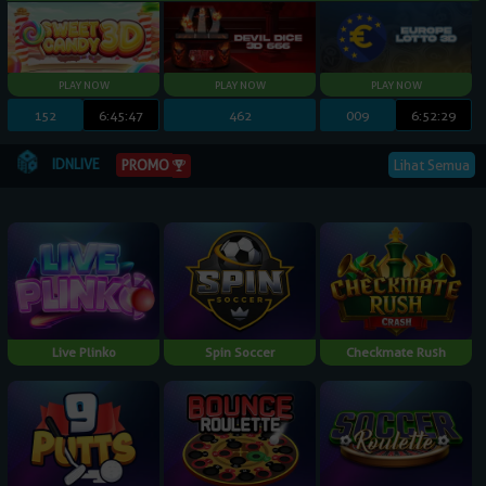
152
6:45:46
462
009
6:52:28
IDNLIVE
PROMO
Lihat Semua
Live Plinko
Spin Soccer
Checkmate Rush